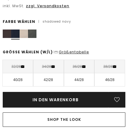
inkl. MwSt.
zzgl. Versandkosten
FARBE WÄHLEN
|
shadowed navy
GRÖSSE WÄHLEN
(W/L)
Größentabelle
|
32/28
34/28
36/28
38/28
40/28
42/28
44/28
46/28
IN DEN WARENKORB
SHOP THE LOOK