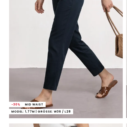
-30%
MID WAIST
MODEL: 1,77M | GRÖSSE: W36 / L28