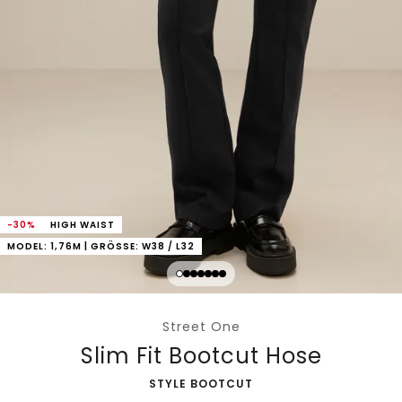
-30%
HIGH WAIST
MODEL: 1,76M | GRÖSSE: W38 / L32
Street One
Slim Fit Bootcut Hose
-
STYLE BOOTCUT