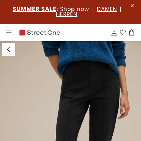
SUMMER SALE
: Shop now -
DAMEN
|
HERREN