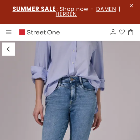
SUMMER SALE
: Shop now -
DAMEN
|
HERREN