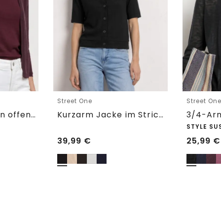
Street One
Street On
3/4-Arm Jacke in offener Passform
Kurzarm Jacke im Strick-Look
STYLE SU
39,99
€
25,99
€