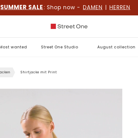
SUMMER SALE
: Shop now -
DAMEN
|
HERREN
Most wanted
Street One Studio
August collection
jacken
Shirtjacke mit Print