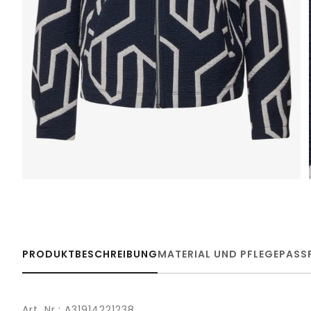
PRODUKTBESCHREIBUNG
MATERIAL UND PFLEGE
PASS
Art. Nr.: A31914221238