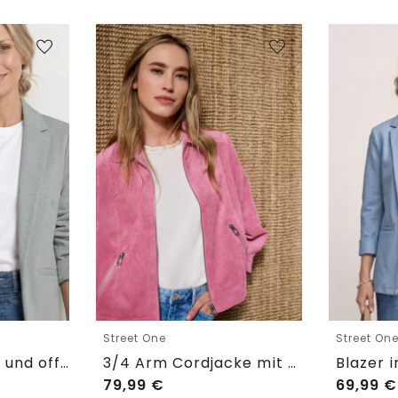
Street One
Street On
Blazer im langen und offenen Schnitt
3/4 Arm Cordjacke mit Hemdkragen
79,99
€
69,99
€