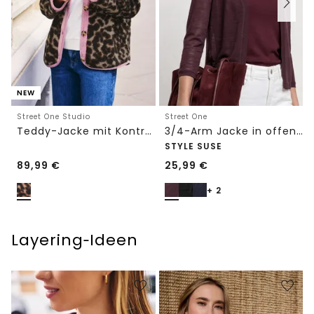
NEW
Street One Studio
Street One
Teddy-Jacke mit Kontrastdetail
3/4-Arm Jacke in offener Passform
STYLE SUSE
89,99
€
25,99
€
+ 2
Layering‑Ideen