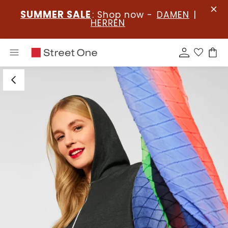
SUMMER SALE
: Shop now -
DAMEN
|
HERREN