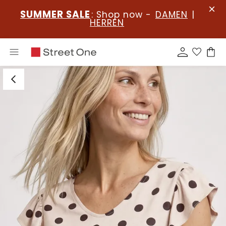
SUMMER SALE
: Shop now -
DAMEN
|
HERREN