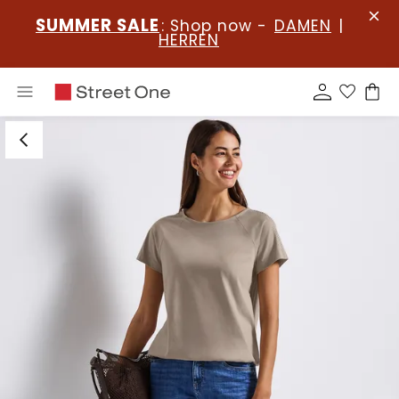
SUMMER SALE
: Shop now -
DAMEN
|
HERREN