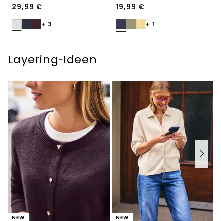
29,99
€
19,99
€
+ 3
+ 1
Layering‑Ideen
NEW
NEW