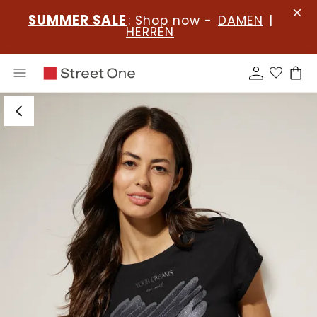
SUMMER SALE
: Shop now -
DAMEN
|
HERREN