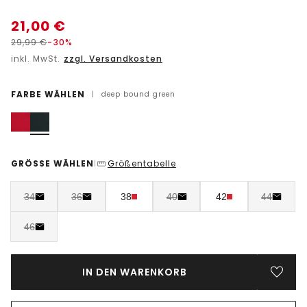
21,00
€
29,99
€
-30%
inkl. MwSt.
zzgl. Versandkosten
FARBE WÄHLEN
|
deep bound green
GRÖSSE WÄHLEN
Größentabelle
|
34
36
38
40
42
44
46
IN DEN WARENKORB