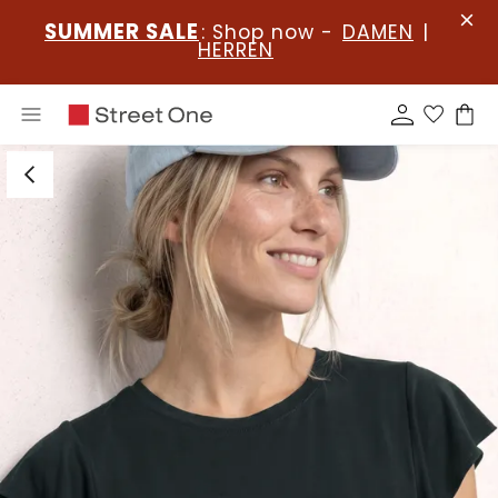
SUMMER SALE
: Shop now -
DAMEN
|
HERREN