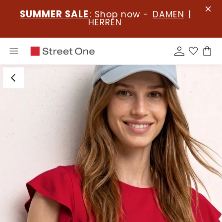
SUMMER SALE
: Shop now -
DAMEN
|
HERREN