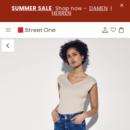
SUMMER SALE
: Shop now -
DAMEN
|
HERREN