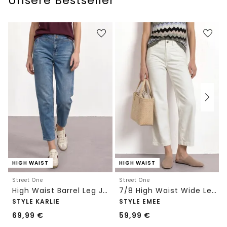
Unsere Bestseller
HIGH WAIST
HIGH WAIST
Street One
Street One
High Waist Barrel Leg Jeans im Loose Fit
7/8 High Waist Wide Leg Jeans im Loose Fit
STYLE KARLIE
STYLE EMEE
69,99
€
59,99
€