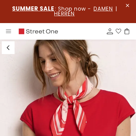
SUMMER SALE
: Shop now -
DAMEN
|
HERREN