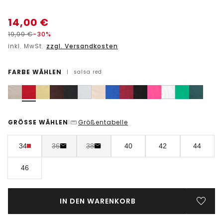
14,00
€
19,99
€
-30%
inkl. MwSt.
zzgl. Versandkosten
FARBE WÄHLEN
|
salsa red
GRÖSSE WÄHLEN
Größentabelle
|
34
36
38
40
42
44
46
IN DEN WARENKORB