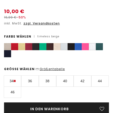
10,00
€
19,99
€
-50%
inkl. MwSt.
zzgl. Versandkosten
FARBE WÄHLEN
|
timeless beige
GRÖSSE WÄHLEN
Größentabelle
|
34
36
38
40
42
44
46
IN DEN WARENKORB