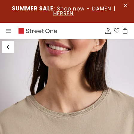
SUMMER SALE
: Shop now -
DAMEN
|
HERREN