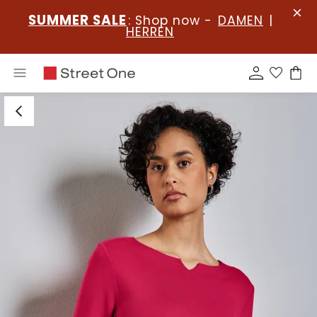
SUMMER SALE
: Shop now -
DAMEN
|
HERREN