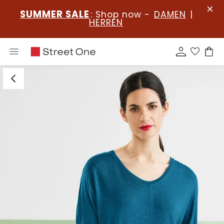
SUMMER SALE
: Shop now -
DAMEN
|
HERREN