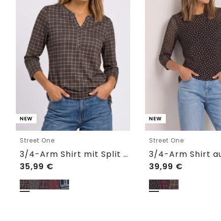
NEW
NEW
Street One
Street One
3/4-Arm Shirt mit Split Neck und Print
35,99
€
39,99
€