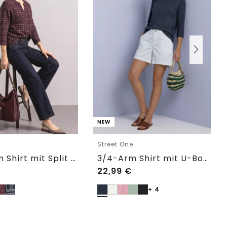
NEW
e
Street One
3/4-Arm Shirt mit Split Neck und Print
3/4-Arm Shirt mit U-Boot-Ausschnitt
22,99
€
+ 4