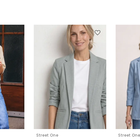
Street One
Street On