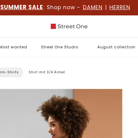
SUMMER SALE
: Shop now -
DAMEN
|
HERREN
Most wanted
Street One Studio
August collection
rm-Shirts
Shirt mit 3/4 Ärmel