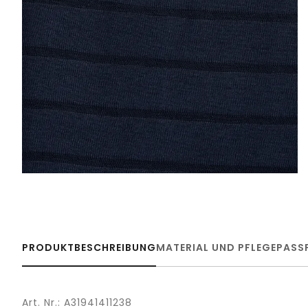
PRODUKTBESCHREIBUNG
MATERIAL UND PFLEGE
PASS
Art. Nr.: A31941411238