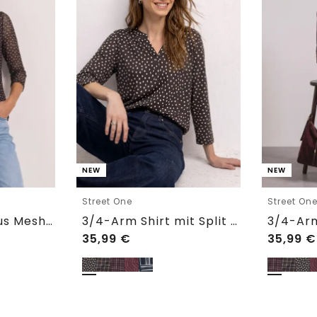
NEW
NEW
Street One
Street On
3/4-Arm Shirt aus Mesh mit Print
3/4-Arm Shirt mit Split Neck und Print
35,99
€
35,99
€