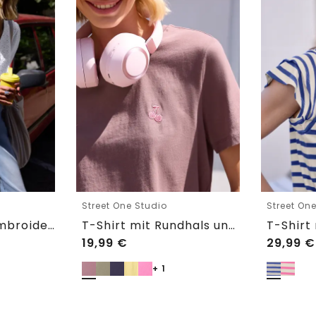
Street One Studio
Street On
Shirtbluse mit Embroidery-Front
T-Shirt mit Rundhals und Embroidery-Detail
19,99
€
29,99
€
+ 1