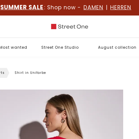
SUMMER SALE
: Shop now -
DAMEN
|
HERREN
Most wanted
Street One Studio
August collection
rts
Shirt in Unifarbe