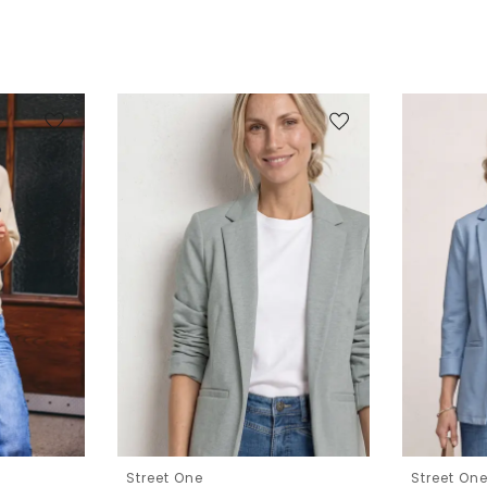
Street One
Street On