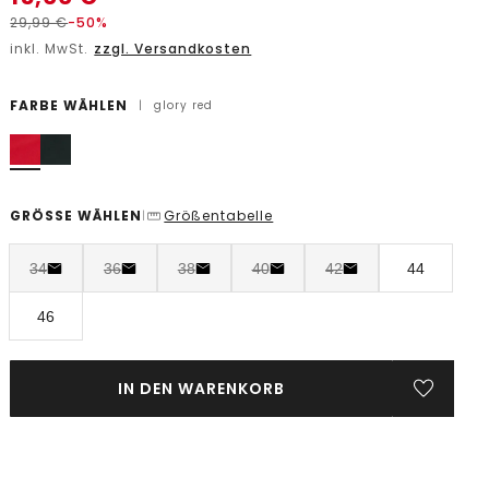
29,99
€
-50%
inkl. MwSt.
zzgl. Versandkosten
FARBE WÄHLEN
|
glory red
GRÖSSE WÄHLEN
Größentabelle
|
34
36
38
40
42
44
46
IN DEN WARENKORB