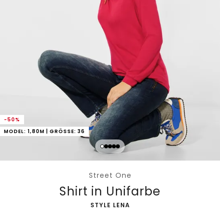
-50%
MODEL: 1,80M | GRÖSSE: 36
Street One
Shirt in Unifarbe
-
STYLE LENA