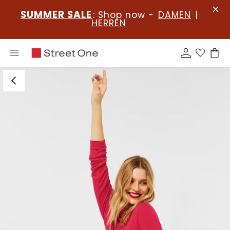
SUMMER SALE
: Shop now -
DAMEN
|
HERREN