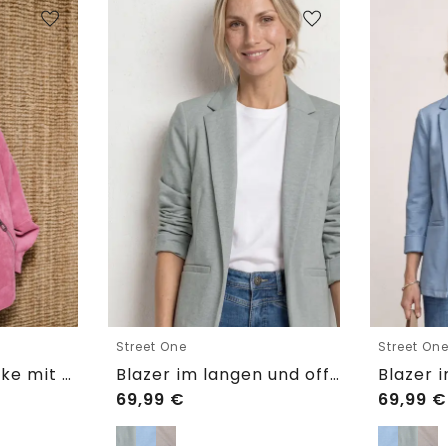
Street One
Street On
3/4 Arm Cordjacke mit Hemdkragen
Blazer im langen und offenen Schnitt
69,99
€
69,99
€