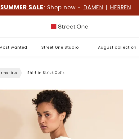
SUMMER SALE
: Shop now -
DAMEN
|
HERREN
Most wanted
Street One Studio
August collection
rmshirts
Shirt in Strick Optik