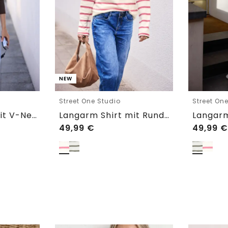
NEW
Street One Studio
Street On
Langarm Shirt mit V-Neck und Spitze
Langarm Shirt mit Rundhals im Loose Fit
49,99
€
49,99
€