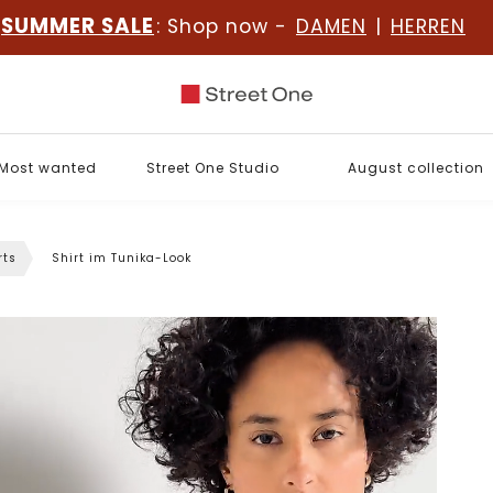
SUMMER SALE
: Shop now -
DAMEN
|
HERREN
Most wanted
Street One Studio
August collection
rts
Shirt im Tunika-Look