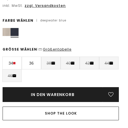
inkl. MwSt.
zzgl. Versandkosten
FARBE WÄHLEN
|
deepwater blue
GRÖSSE WÄHLEN
Größentabelle
|
34
36
38
40
42
44
46
IN DEN WARENKORB
SHOP THE LOOK