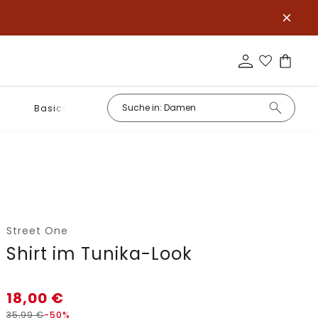
Basics
Street One
Shirt im Tunika-Look
18,00
€
35,99
€
-50%