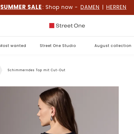
SUMMER SALE
: Shop now -
DAMEN
|
HERREN
Most wanted
Street One Studio
August collection
Schimmerndes Top mit Cut-Out