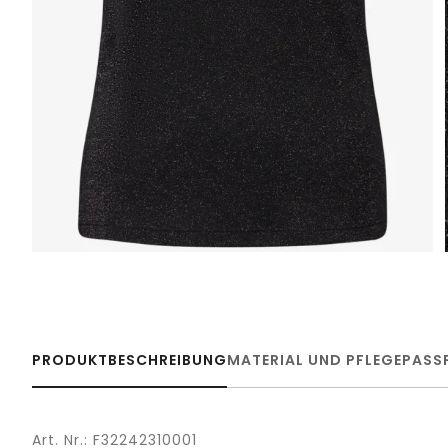
PRODUKTBESCHREIBUNG
MATERIAL UND PFLEGE
PASS
Art. Nr.: F32242310001