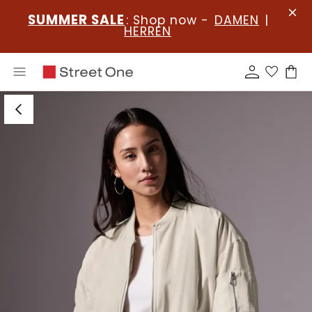
SUMMER SALE
: Shop now -
DAMEN
|
HERREN