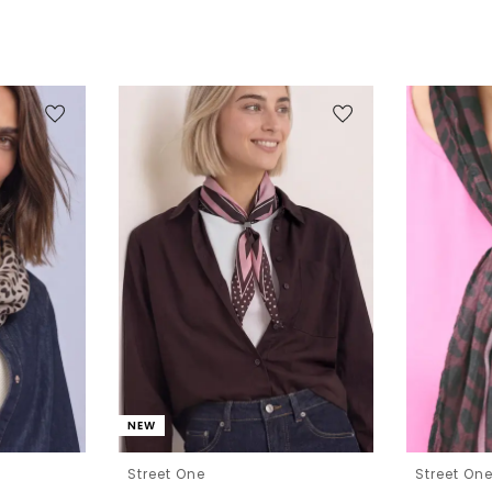
NEW
Street One
Street On