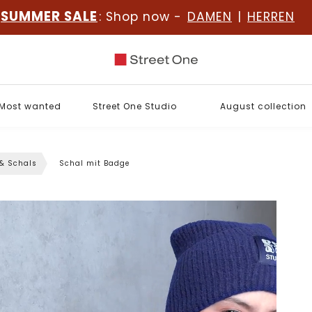
SUMMER SALE
: Shop now -
DAMEN
|
HERREN
Most wanted
Street One Studio
August collection
 & Schals
Schal mit Badge