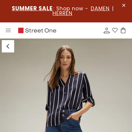
SUMMER SALE
: Shop now -
DAMEN
|
HERREN