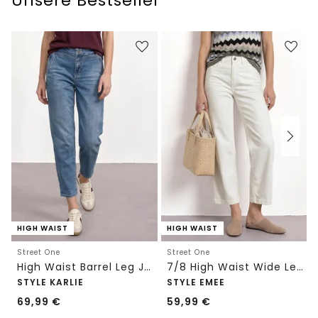
Unsere Bestseller
HIGH WAIST
HIGH WAIST
Street One
Street One
High Waist Barrel Leg Jeans im Loose Fit
7/8 High Waist Wide Leg Jeans im Loose Fit
STYLE KARLIE
STYLE EMEE
69,99
€
59,99
€