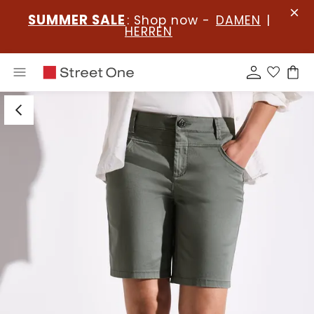
SUMMER SALE
: Shop now -
DAMEN
|
HERREN