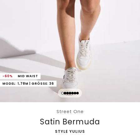
-60%
MID WAIST
MODEL: 1,78M | GRÖSSE: 36
Street One
Satin Bermuda
-
STYLE YULIUS