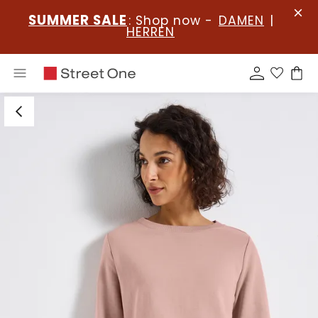
SUMMER SALE
: Shop now -
DAMEN
|
HERREN