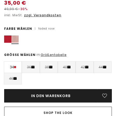
35,00
€
49,99
€
-30%
inkl. MwSt.
zzgl. Versandkosten
FARBE WÄHLEN
|
faded rose
GRÖSSE WÄHLEN
Größentabelle
|
34
36
38
40
42
44
46
IN DEN WARENKORB
SHOP THE LOOK