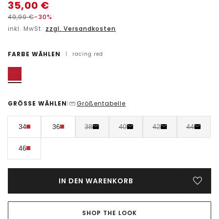
35,00
€
49,99
€
-30%
inkl. MwSt.
zzgl. Versandkosten
FARBE WÄHLEN
|
racing red
GRÖSSE WÄHLEN
Größentabelle
|
34
36
38
40
42
44
46
IN DEN WARENKORB
SHOP THE LOOK