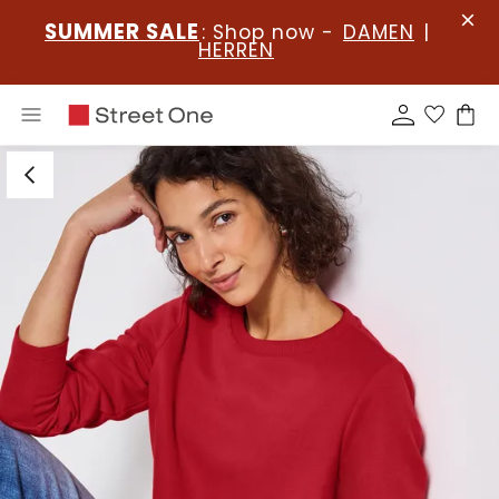
SUMMER SALE
: Shop now -
DAMEN
|
HERREN