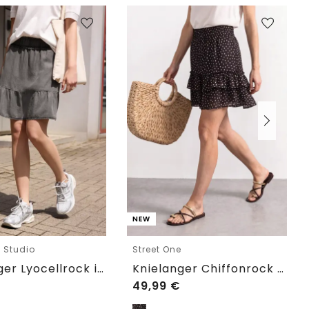
NEW
e Studio
Street One
Knielanger Lyocellrock im Washed-Look
Knielanger Chiffonrock mit Print
49,99
€