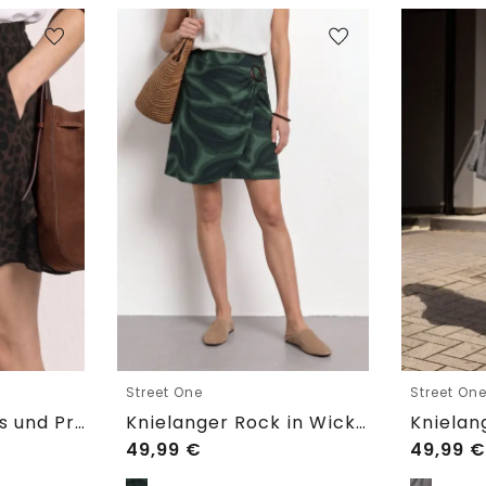
Street One
Street On
Skort mit Volants und Print
Knielanger Rock in Wickeloptik
49,99
€
49,99
€