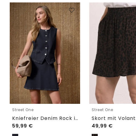
Street One
Street One
Kniefreier Denim Rock in Wickeloptik
59,99
€
49,99
€