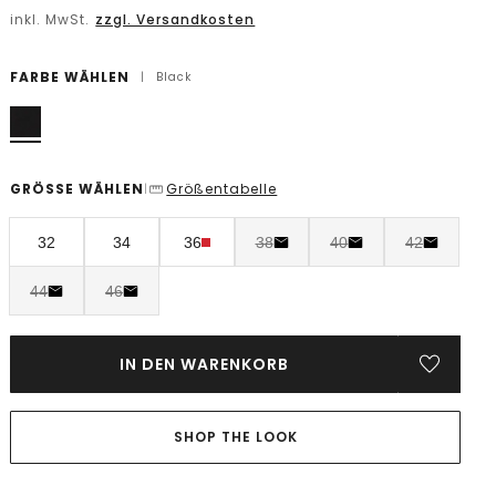
inkl. MwSt.
zzgl. Versandkosten
FARBE WÄHLEN
|
Black
GRÖSSE WÄHLEN
Größentabelle
|
32
34
36
38
40
42
44
46
IN DEN WARENKORB
SHOP THE LOOK