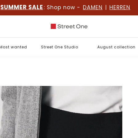
SUMMER SALE
: Shop now -
DAMEN
|
HERREN
Most wanted
Street One Studio
August collection