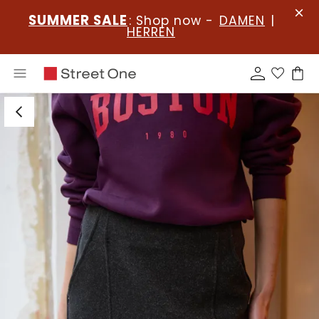
SUMMER SALE
: Shop now -
DAMEN
|
HERREN