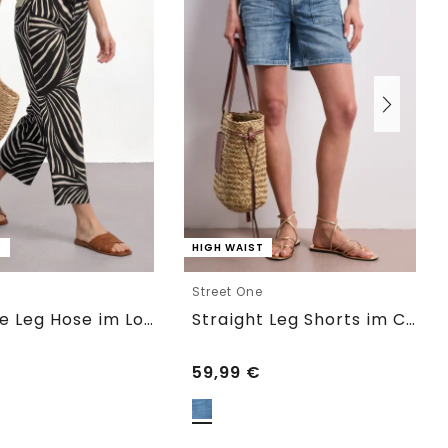
T
HIGH WAIST
e
Street One
7/8 Wide Leg Hose im Loose Fit
Straight Leg Shorts im Casual Fit
59,99
€