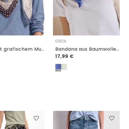
e
CECIL
Tuch mit grafischem Muster
Bandana aus Baumwolle mit Print
17,99
€