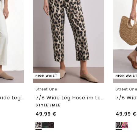
HIGH WAIST
HIGH WAIS
Street One
Street On
7/8 High Waist Wide Leg Jeans im Loose Fit
7/8 Wide Leg Hose im Loose Fit mit Print
STYLE EMEE
49,99
€
49,99
€