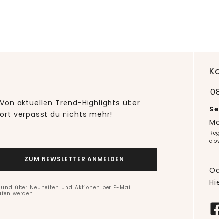
K
0
Von aktuellen Trend-Highlights über
Se
fort verpasst du nichts mehr!
Mo
Reg
ab
ZUM NEWSLETTER ANMELDEN
Od
Hi
n und über Neuheiten und Aktionen per E-Mail
ufen werden.