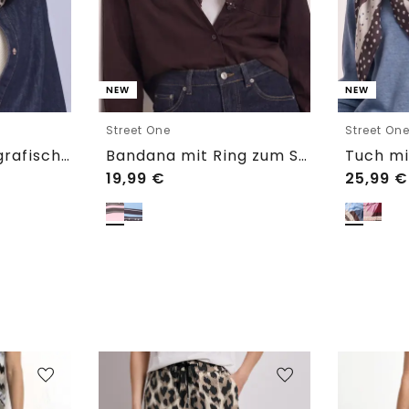
NEW
NEW
Street One
Street On
Loop-Schal mit grafischem Muster
Bandana mit Ring zum Stylen
19,99
€
25,99
€