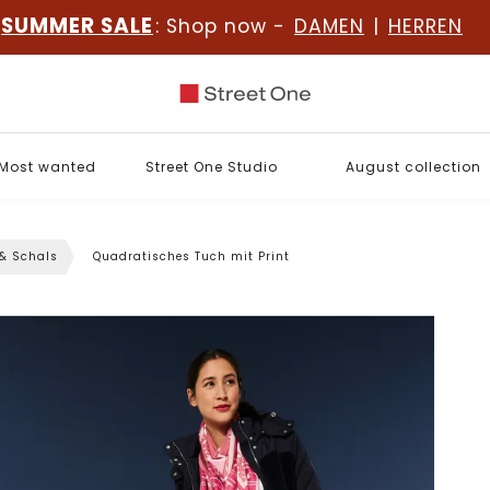
SUMMER SALE
: Shop now -
DAMEN
|
HERREN
Most wanted
Street One Studio
August collection
 & Schals
Quadratisches Tuch mit Print