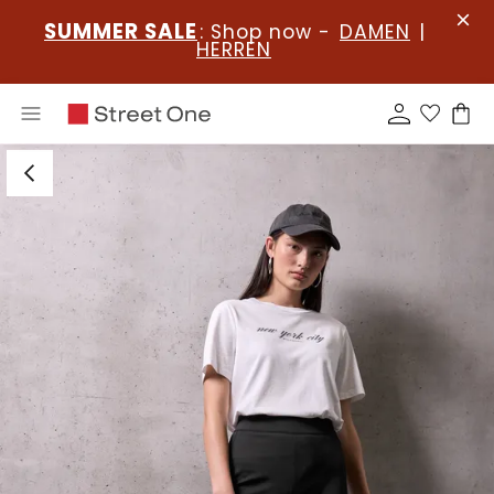
SUMMER SALE
: Shop now -
DAMEN
|
HERREN