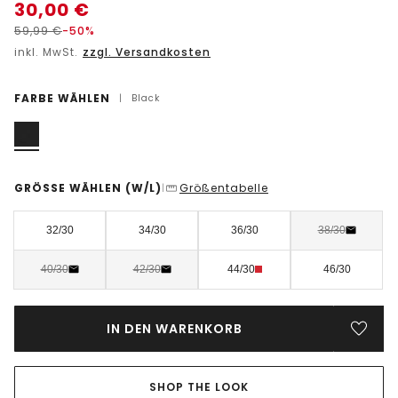
30,00
€
59,99
€
-50%
inkl. MwSt.
zzgl. Versandkosten
FARBE WÄHLEN
|
Black
GRÖSSE WÄHLEN
(W/L)
Größentabelle
|
32/30
34/30
36/30
38/30
40/30
42/30
44/30
46/30
IN DEN WARENKORB
SHOP THE LOOK