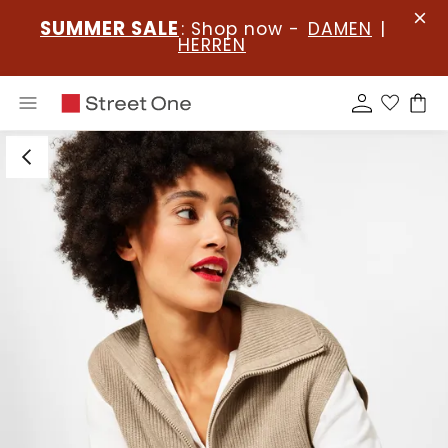
SUMMER SALE
: Shop now -
DAMEN
|
HERREN