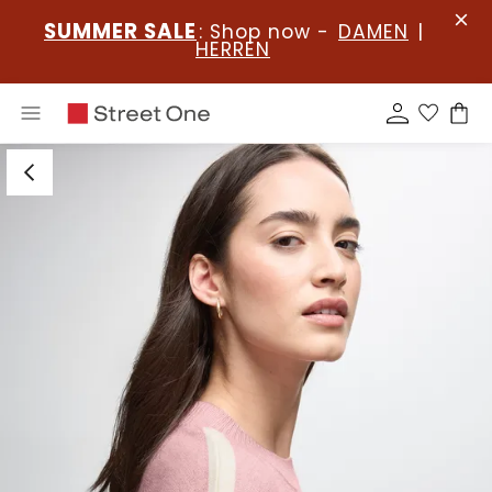
SUMMER SALE
: Shop now -
DAMEN
|
HERREN