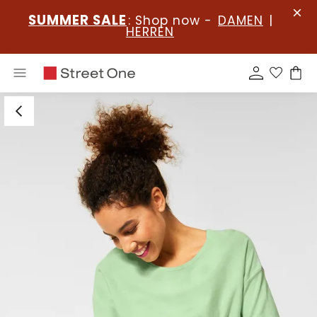
SUMMER SALE
: Shop now -
DAMEN
|
HERREN