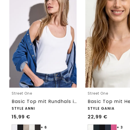
Street One
Street One
Basic Top mit Rundhals in Unifarbe
STYLE ANNI
STYLE GANIA
15,99
€
22,99
€
+ 6
+ 3