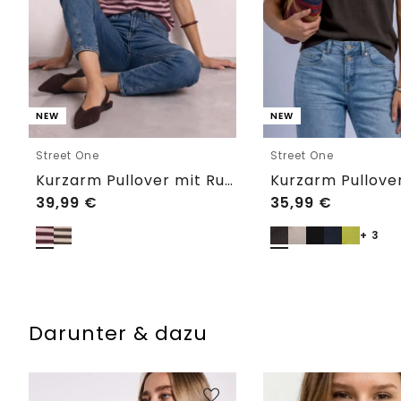
NEW
NEW
Street One
Street One
Kurzarm Pullover mit Rundhals und Streifen
39,99
€
35,99
€
+ 3
Darunter & dazu