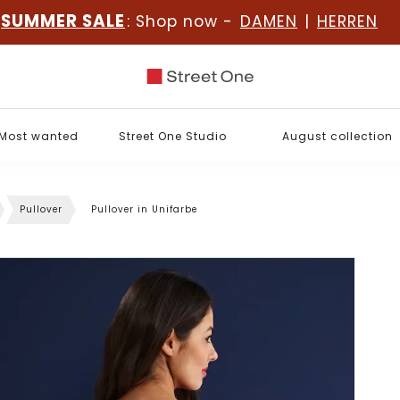
SUMMER SALE
: Shop now -
DAMEN
|
HERREN
Most wanted
Street One Studio
August collection
Pullover
Pullover in Unifarbe