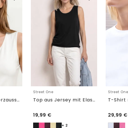
Street One
Street On
Basic Top mit Herzausschnitt
Top aus Jersey mit Elastiksaum
19,99
€
29,99
€
+ 2