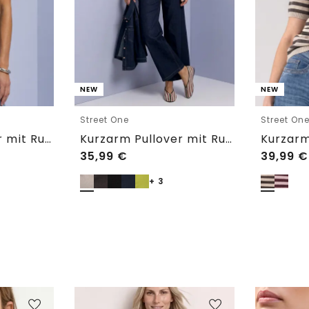
NEW
NEW
Street One
Street On
Kurzarm Pullover mit Rundhals in Unifarbe
Kurzarm Pullover mit Rundhals in Unifarbe
35,99
€
39,99
€
+ 3