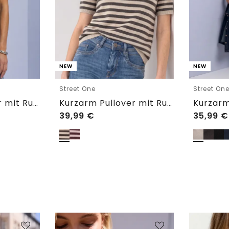
NEW
NEW
Street One
Street On
Kurzarm Pullover mit Rundhals in Unifarbe
Kurzarm Pullover mit Rundhals und Streifen
39,99
€
35,99
€