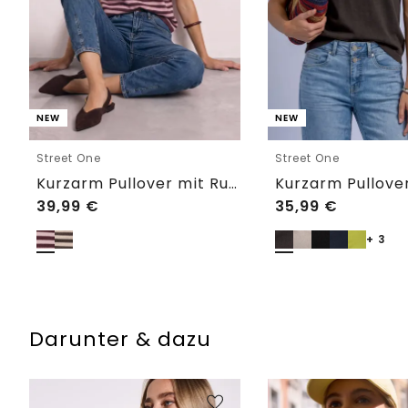
NEW
NEW
Street One
Street One
Kurzarm Pullover mit Rundhals und Streifen
39,99
€
35,99
€
+ 3
Darunter & dazu