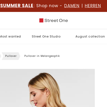
SUMMER SALE
: Shop now -
DAMEN
|
HERREN
Most wanted
Street One Studio
August collection
Pullover
Pullover in Melangeoptik