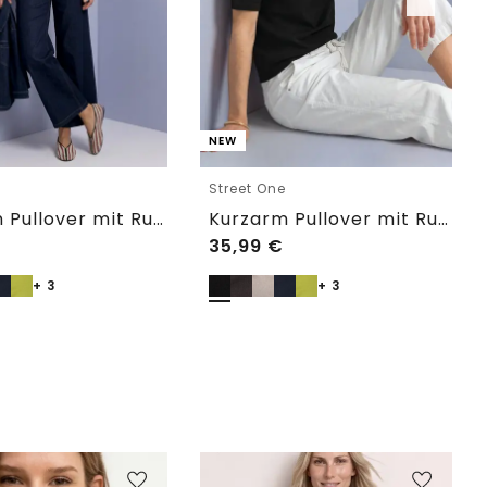
NEW
e
Street One
Kurzarm Pullover mit Rundhals in Unifarbe
Kurzarm Pullover mit Rundhals in Unifarbe
35,99
€
+ 3
+ 3