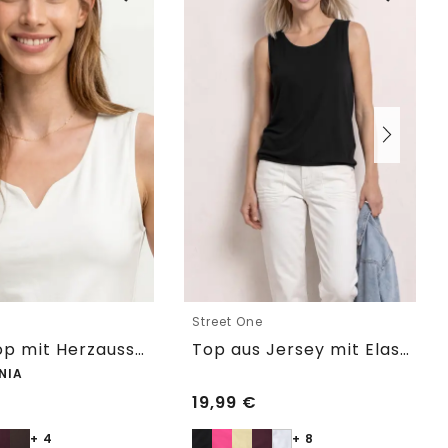
e
Street One
Basic Top mit Herzausschnitt
Top aus Jersey mit Elastiksaum
NIA
19,99
€
+ 4
+ 8