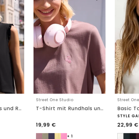
Street One Studio
Street On
Top mit Rundhals und Rüschendetails
T-Shirt mit Rundhals und Embroidery-Detail
STYLE GA
19,99
€
22,99
€
+ 1