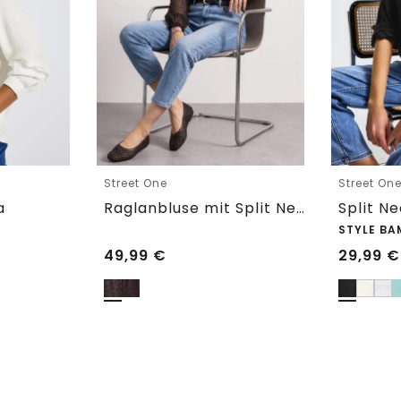
Street One
Street On
a
Raglanbluse mit Split Neck und Print
Split N
STYLE BA
49,99
€
29,99
€