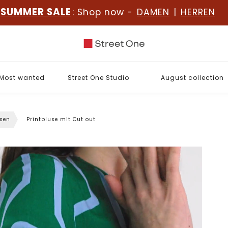
SUMMER SALE
: Shop now -
DAMEN
|
HERREN
Most wanted
Street One Studio
August collection
sen
Printbluse mit Cut out