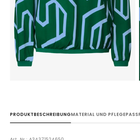
PRODUKTBESCHREIBUNG
MATERIAL UND PFLEGE
PASS
Art. Nr.: A34371524650