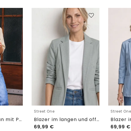
Street One
Street On
Kurzarm Cardigan mit Polokragen
Blazer im langen und offenen Schnitt
69,99
€
69,99
€