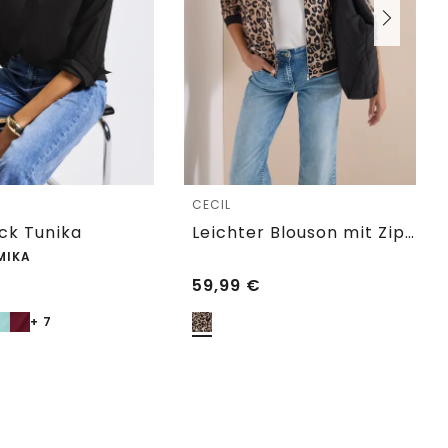
e
CECIL
eck Tunika
Leichter Blouson mit Zipper und Leo-Print
MIKA
59,99
€
+ 7