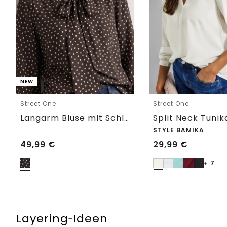
NEW
Street One
Street One
Langarm Bluse mit Schleifendetail
Split Neck Tunik
STYLE BAMIKA
49,99
€
29,99
€
+ 7
Layering‑Ideen