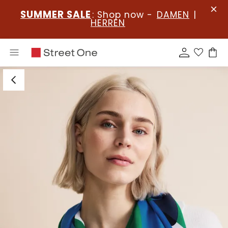
SUMMER SALE
: Shop now -
DAMEN
|
HERREN