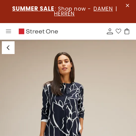
SUMMER SALE
: Shop now -
DAMEN
|
HERREN