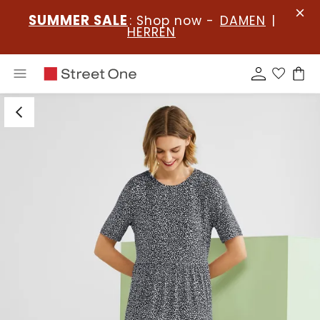
SUMMER SALE
: Shop now -
DAMEN
|
HERREN