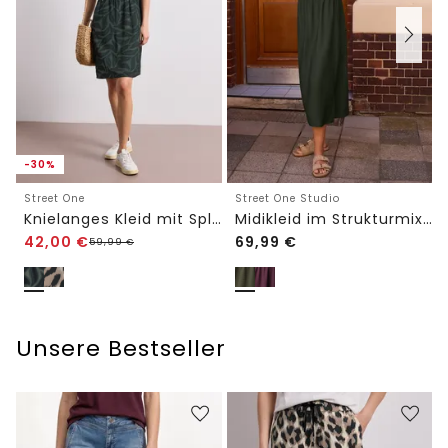
-30%
Street One
Street One Studio
Knielanges Kleid mit Split Neck und Print
Midikleid im Strukturmix mit Rundhals
42,00
€
69,99
€
59,99
€
Unsere Bestseller