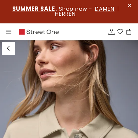
SUMMER SALE
: Shop now -
DAMEN
|
HERREN