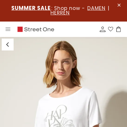
SUMMER SALE
: Shop now -
DAMEN
|
HERREN