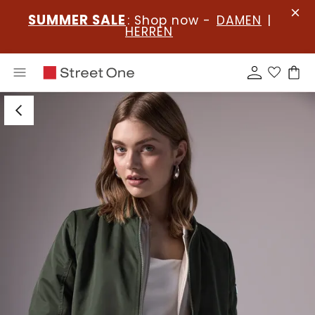
SUMMER SALE
: Shop now -
DAMEN
|
HERREN