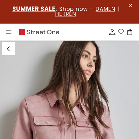
SUMMER SALE
: Shop now -
DAMEN
|
HERREN