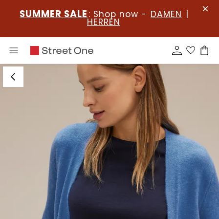
SUMMER SALE
: Shop now -
DAMEN
|
HERREN