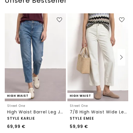
Unsere Bestseller
HIGH WAIST
HIGH WAIST
Street One
Street One
High Waist Barrel Leg Jeans im Loose Fit
7/8 High Waist Wide Leg Jeans im Loose Fit
STYLE KARLIE
STYLE EMEE
69,99
€
59,99
€