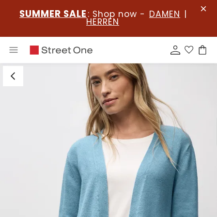
SUMMER SALE
: Shop now -
DAMEN
|
HERREN