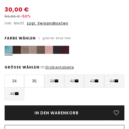
30,00
€
59,99
€
-50%
inkl. MwSt.
zzgl. Versandkosten
FARBE WÄHLEN
|
glacier blue mel.
GRÖSSE WÄHLEN
Größentabelle
|
34
36
38
40
42
44
46
IN DEN WARENKORB