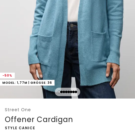
-50%
MODEL: 1,77M | GRÖSSE: 36
Street One
Offener Cardigan
-
STYLE CANICE