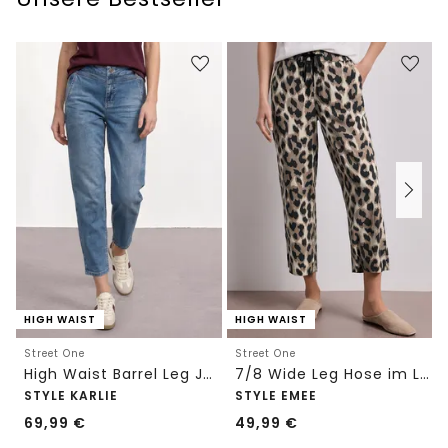
HIGH WAIST
HIGH WAIST
Street One
Street One
High Waist Barrel Leg Jeans im Loose Fit
7/8 Wide Leg Hose im Loose Fit mit Print
STYLE KARLIE
STYLE EMEE
69,99
€
49,99
€