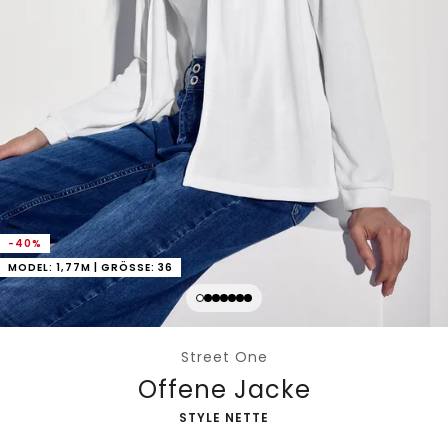
-40%
MODEL: 1,77M | GRÖSSE: 36
Street One
Offene Jacke
-
STYLE NETTE