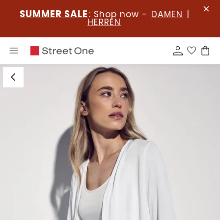
SUMMER SALE
: Shop now -
DAMEN
|
HERREN