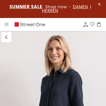
SUMMER SALE
: Shop now -
DAMEN
|
HERREN