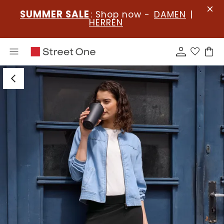
SUMMER SALE
: Shop now -
DAMEN
|
HERREN