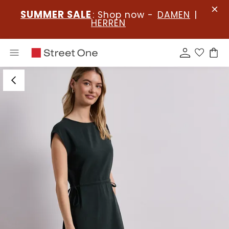
SUMMER SALE
: Shop now -
DAMEN
|
HERREN